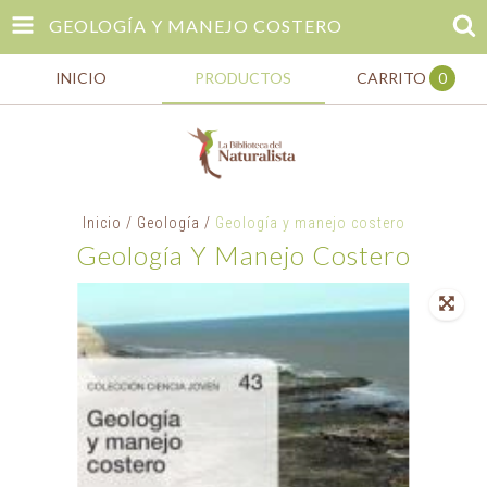
GEOLOGÍA Y MANEJO COSTERO
INICIO
PRODUCTOS
CARRITO
0
Inicio
/
Geología
/
Geología y manejo costero
Geología Y Manejo Costero