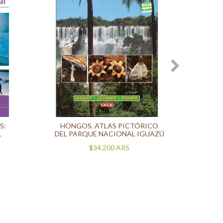
S:
HONGOS. ATLAS PICTÓRICO
GUÍA
L
DEL PARQUE NACIONAL IGUAZÚ
$34.200
ARS