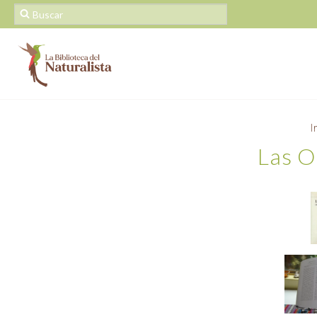
I
Las O