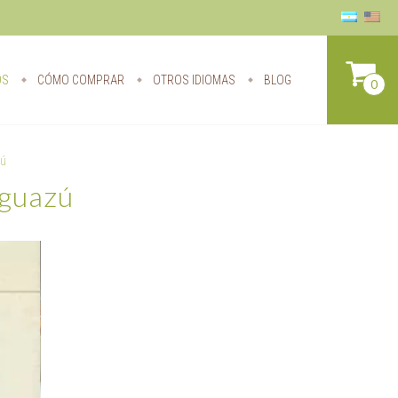
OS
CÓMO COMPRAR
OTROS IDIOMAS
BLOG
0
zú
Iguazú