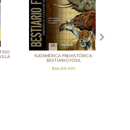
RTIDO
SUDAMÉRICA PREHISTÓRICA:
VILLA
BESTIARIO FÓSIL
$66.000
ARS
AVES 