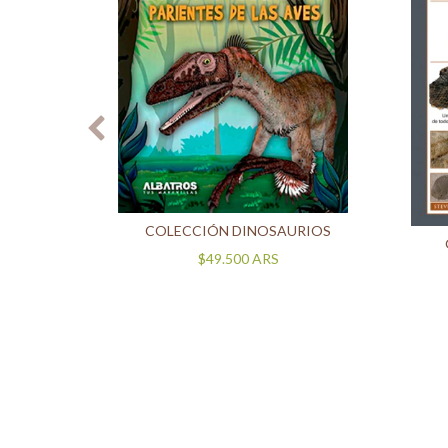
ÓSIL Y
CCIÓN
ÓRICA)
COLECCIÓN DINOSAURIOS
$49.500
ARS