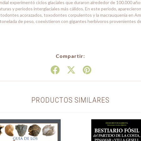
undial experimentó ciclos glaciales que duraron alrededor de 100.000 año
aturas y períodos interglaciales más cálidos. En este período, aparecier
ptodontes acorazados, toxodontes corpulentos y la macrauquenia en Amér
 tonelada de peso, coexistieron con gigantes herbívoros provenientes d
-
Compartir:
PRODUCTOS SIMILARES