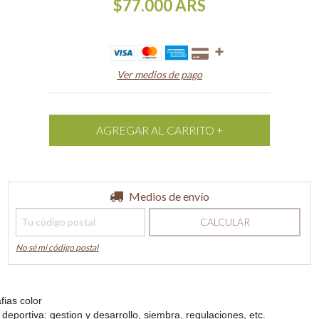
$77.000
ARS
Ver medios de pago
Entregas para el CP:
Medios de envío
CAMBIAR CP
CALCULAR
No sé mi código postal
fias color
 deportiva: gestion y desarrollo, siembra, regulaciones, etc.