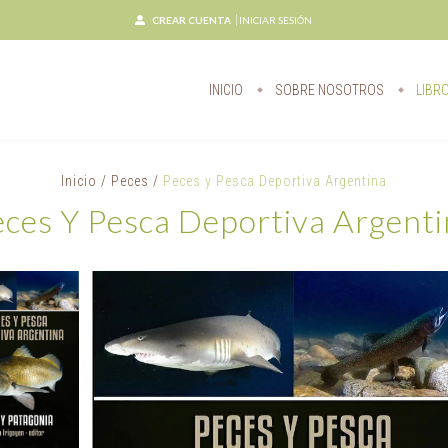
CREAR CUENTA
INICIAR SESIÓN
INICIO
SOBRE NOSOTROS
LIBR
Inicio
/
Peces
/
Peces y Pesca Deportiva Argentina
ces Y Pesca Deportiva Argent