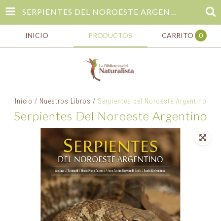
SERPIENTES DEL NOROESTE ARGENTINO
INICIO
PRODUCTOS
CARRITO
0
Inicio
/
Nuestros Libros
/
Serpientes del Noroeste Argentino
Serpientes Del Noroeste Argentino