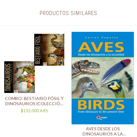
PRODUCTOS SIMILARES
COMBO: BESTIARIO FÓSIL Y
DINOSAURIOS (COLECCIÓN
SUDAMERICA
$132.000
ARS
PREHISTÓRICA)
AVES DESDE LOS
DINOSAURIOS A LA