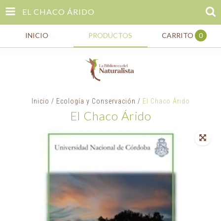
EL CHACO ÁRIDO
INICIO
PRODUCTOS
CARRITO
0
Inicio
/
Ecología y Conservación
/
El Chaco Árido
El Chaco Árido